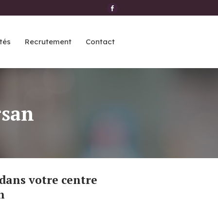
tés
Recrutement
Contact
rsan
n