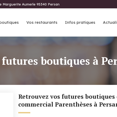
ue Marguerite Aumerle 95340 Persan
boutiques
Vos restaurants
Infos pratiques
Actuali
 futures boutiques à Pe
Retrouvez vos futures boutiques dans votre centre
commercial Parenthèses à Persa