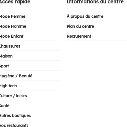
Accès rapide
Informations du centre
Mode Femme
À propos du centre
Mode Homme
Plan du centre
Mode Enfant
Recrutement
Chaussures
Maison
Sport
Hygiène / Beauté
High tech
Culture / loisirs
Santé
Autres boutiques
Vos restaurants